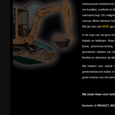
enthousiaste medewerkers.
om kwaliteit, snelheid en fl
vakmanschap. De veilighe
voorop. Mede hierdoor hebb
Wij zijn dan ook
VCA*
gece
In de loop van de jaren he
kabels en leidingen. Maa
bouw, groenvoorziening,
grondwerk hebben wij zek
flexibel en daardoor op all
Wij hebben een aantal m
gewichtsklassen.Indien e
goed verloop van het werk 
Wij staan klaar voor bedr
Kortom: U VRAAGT, WI